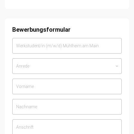
Bewerbungsformular
Anrede
keyboard_arrow_down