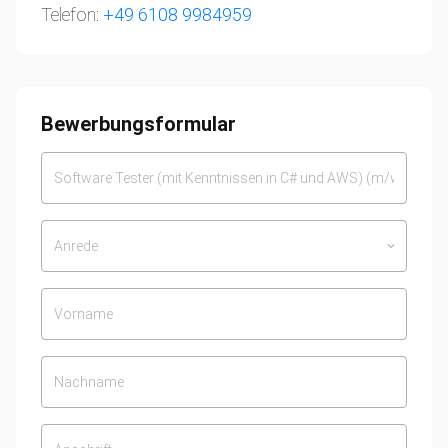
Telefon:
+49 6108 9984959
Bewerbungsformular
Anrede
keyboard_arrow_down