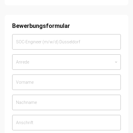
Bewerbungsformular
Anrede
keyboard_arrow_down