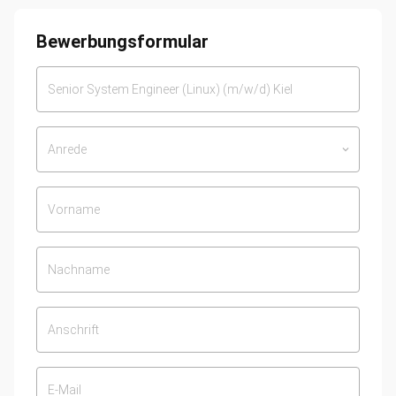
Bewerbungsformular
Anrede
keyboard_arrow_down