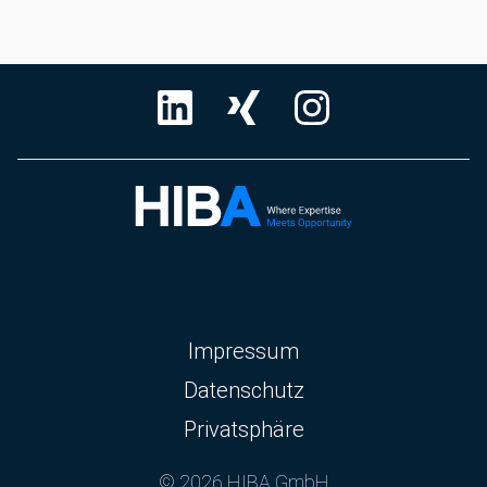
Navigation
Impressum
überspringen
Datenschutz
Privatsphäre
© 2026 HIBA GmbH