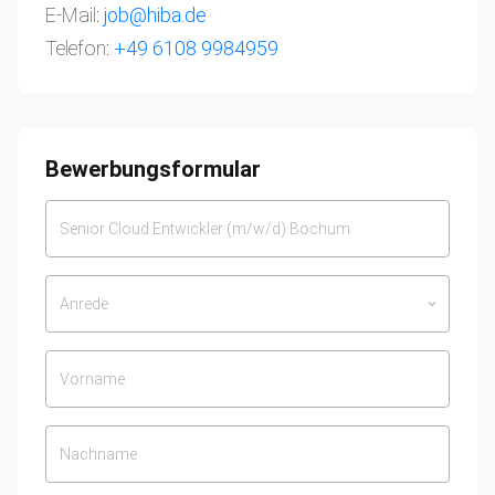
E-Mail:
job@hiba.de
Telefon:
+49 6108 9984959
Bewerbungsformular
Anrede
keyboard_arrow_down