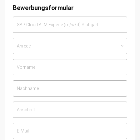
Bewerbungsformular
Anrede
keyboard_arrow_down