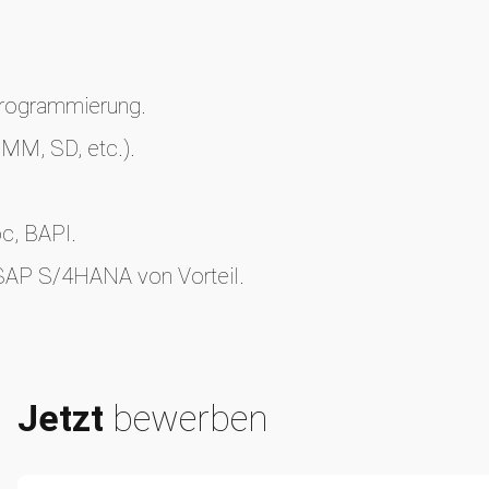
Programmierung.
 MM, SD, etc.).
oc, BAPI.
 SAP S/4HANA von Vorteil.
Jetzt
bewerben