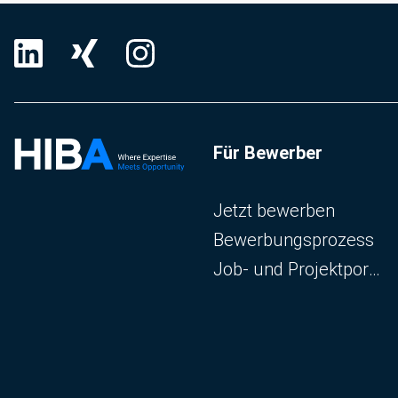
Für Bewerber
Navigation überspringen
Jetzt bewerben
Bewerbungsprozess
Job- und Projektportal