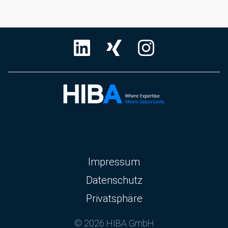
Navigation
Impressum
überspringen
Datenschutz
Privatsphäre
© 2026 HIBA GmbH