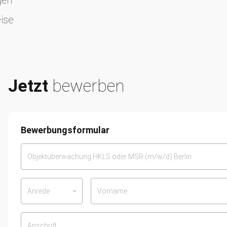
eise
eise
Jetzt
bewerben
Bewerbungsformular
Anrede
keyboard_arrow_down