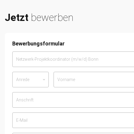
Jetzt
bewerben
Bewerbungsformular
Anrede
keyboard_arrow_down