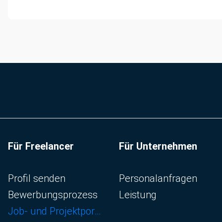
Für Freelancer
Für Unternehmen
Navigation überspringen
Navigation überspringen
Profil senden
Personalanfragen
Bewerbungsprozess
Leistung
Job- und Projektportal