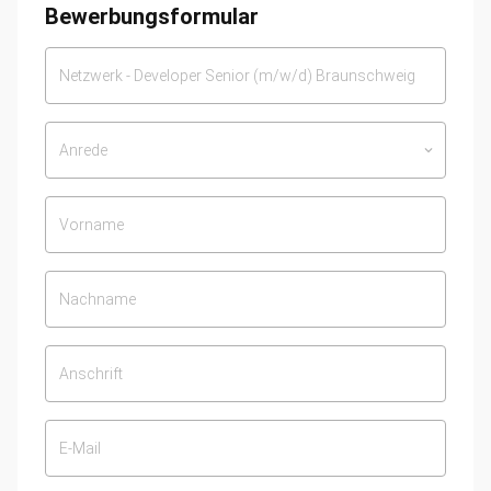
Bewerbungsformular
Anrede
keyboard_arrow_down