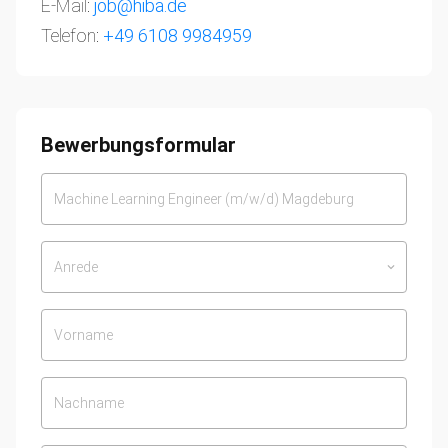
E-Mail:
job@hiba.de
Telefon:
+49 6108 9984959
Bewerbungsformular
Anrede
keyboard_arrow_down