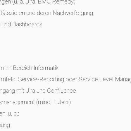
ngen (u. a. Jira, BMC Remedy)
litätszielen und deren Nachverfolgung
ts und Dashboards
 im Bereich Informatik
Umfeld, Service‑Reporting oder Service Level Man
Umgang mit Jira und Confluence
gsmanagement (mind. 1 Jahr)
, u. a.:
sung