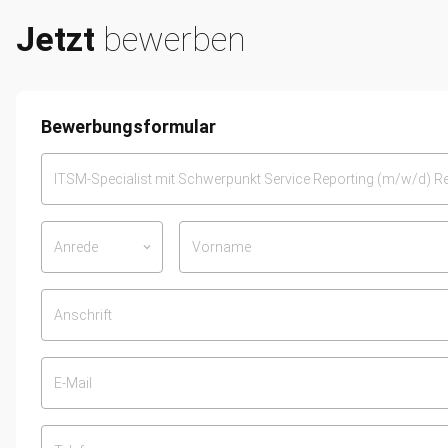
Jetzt
bewerben
Bewerbungsformular
Anrede
keyboard_arrow_down