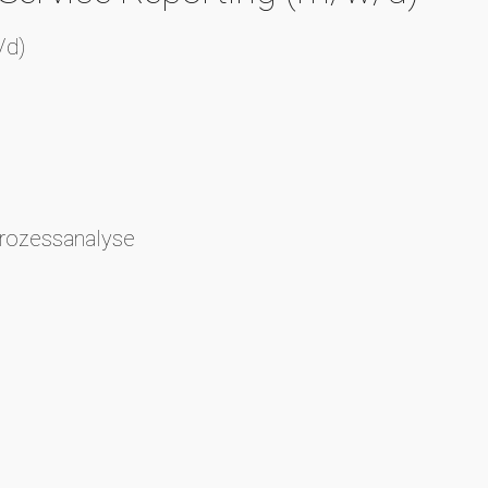
/d)
Prozessanalyse