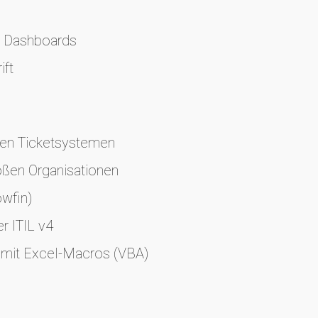
r Dashboards
ift
hen Ticketsystemen
oßen Organisationen
owfin)
r ITIL v4
 mit Excel‑Macros (VBA)