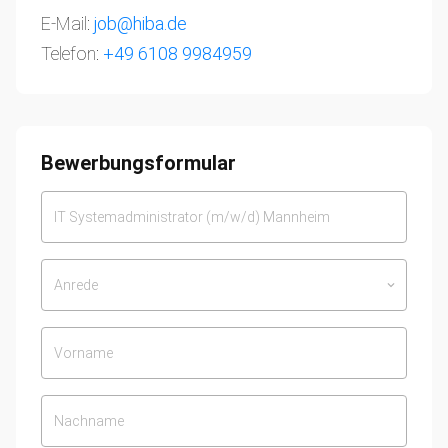
E-Mail:
job@hiba.de
Telefon:
+49 6108 9984959
Bewerbungsformular
Anrede
keyboard_arrow_down