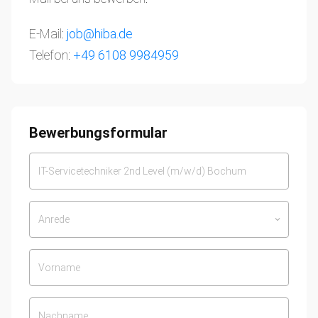
E-Mail:
job@hiba.de
Telefon:
+49 6108 9984959
Bewerbungsformular
Anrede
keyboard_arrow_down