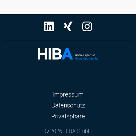
Navigation
Impressum
überspringen
Datenschutz
Privatsphäre
© 2026 HIBA GmbH