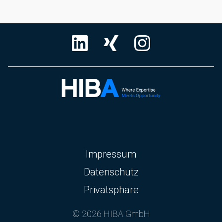
Navigation
Impressum
überspringen
Datenschutz
Privatsphäre
© 2026 HIBA GmbH