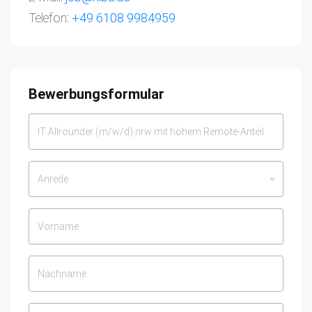
Telefon:
+49 6108 9984959
Bewerbungsformular
Anrede
keyboard_arrow_down