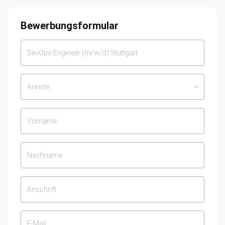
Bewerbungsformular
Anrede
keyboard_arrow_down