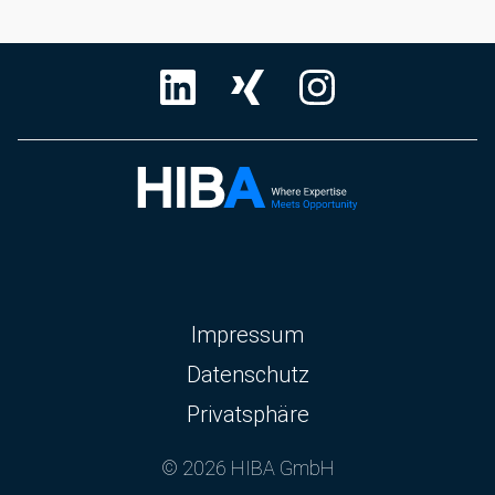
Navigation
Impressum
überspringen
Datenschutz
Privatsphäre
© 2026 HIBA GmbH