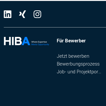
Für Bewerber
Navigation überspringen
Jetzt bewerben
Bewerbungsprozess
Job- und Projektportal