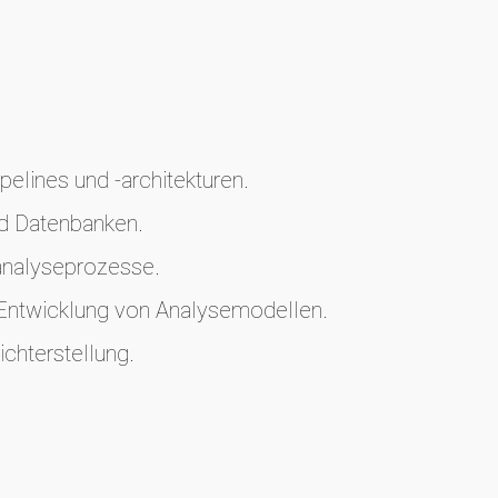
elines und -architekturen.
d Datenbanken.
analyseprozesse.
 Entwicklung von Analysemodellen.
chterstellung.