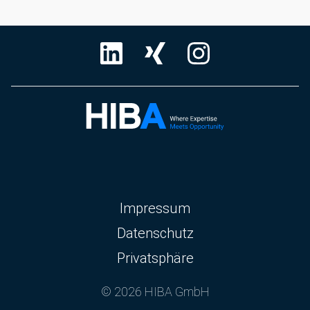
Navigation
Impressum
überspringen
Datenschutz
Privatsphäre
© 2026 HIBA GmbH