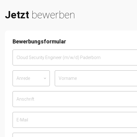
Jetzt
bewerben
Bewerbungsformular
Anrede
keyboard_arrow_down