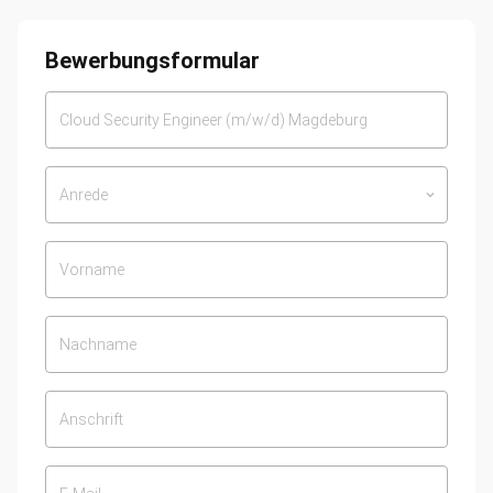
Bewerbungsformular
Anrede
keyboard_arrow_down