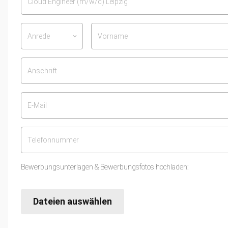
Anrede
keyboard_arrow_down
Bewerbungsunterlagen & Bewerbungsfotos hochladen:
Dateien auswählen