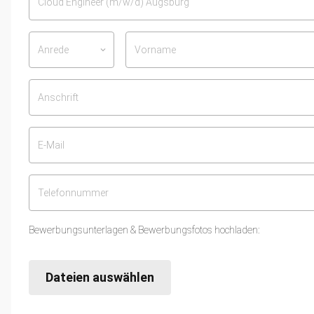
Anrede
keyboard_arrow_down
Bewerbungsunterlagen & Bewerbungsfotos hochladen:
Dateien auswählen