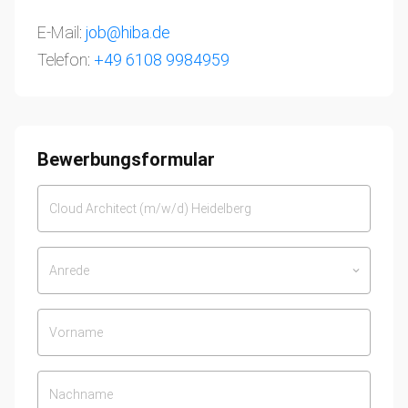
E-Mail:
job@hiba.de
Telefon:
+49 6108 9984959
Bewerbungsformular
Anrede
keyboard_arrow_down