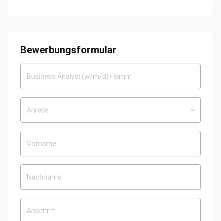
Bewerbungsformular
Anrede
keyboard_arrow_down