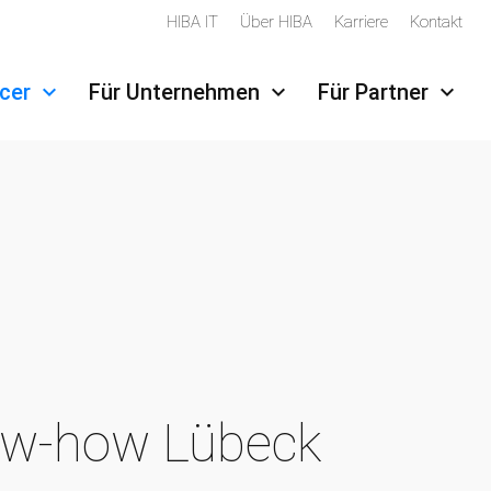
HIBA IT
Über HIBA
Karriere
Kontakt
Navigation überspringen
ncer
Für Unternehmen
Für Partner
ow-how Lübeck