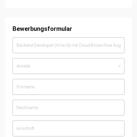
Bewerbungsformular
Anrede
keyboard_arrow_down