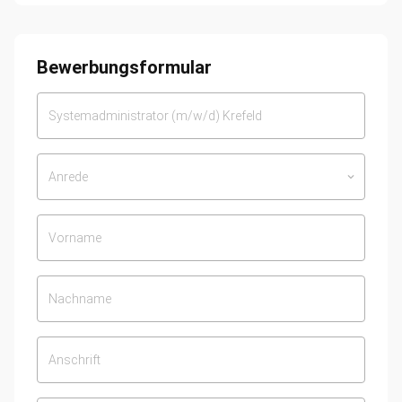
Bewerbungsformular
Anrede
keyboard_arrow_down