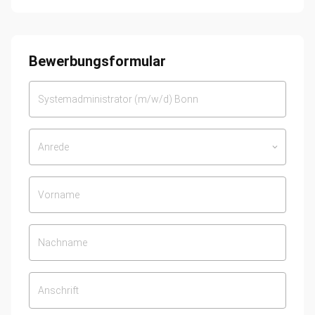
Bewerbungsformular
Anrede
keyboard_arrow_down