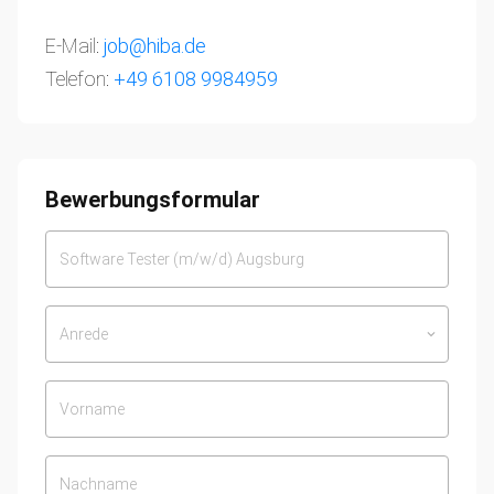
E-Mail:
job@hiba.de
Telefon:
+49 6108 9984959
Bewerbungsformular
Anrede
keyboard_arrow_down