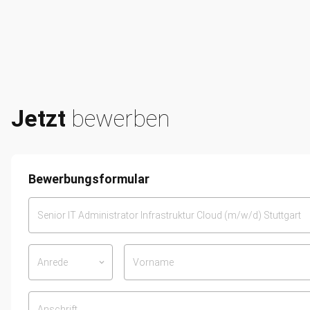
Jetzt
bewerben
Bewerbungsformular
Anrede
keyboard_arrow_down