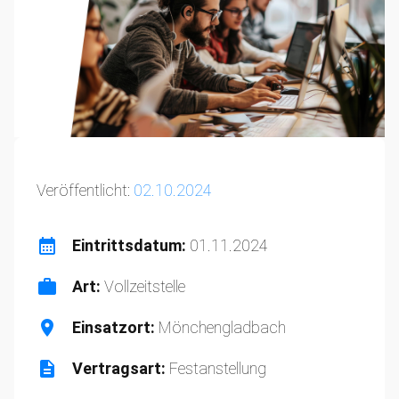
Veröffentlicht:
02.10.2024
Eintrittsdatum:
01.11.2024
Art:
Vollzeitstelle
Einsatzort:
Mönchengladbach⁠
Vertragsart:
Festanstellung