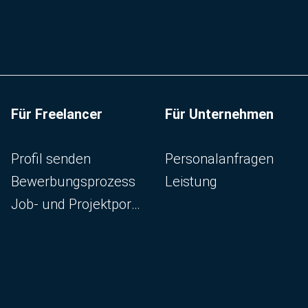
Für Freelancer
Für Unternehmen
Navigation überspringen
Navigation überspringen
Profil senden
Personalanfragen
Bewerbungsprozess
Leistung
Job- und Projektportal