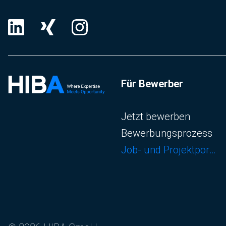
Für Bewerber
Navigation überspringen
Jetzt bewerben
Bewerbungsprozess
Job- und Projektportal