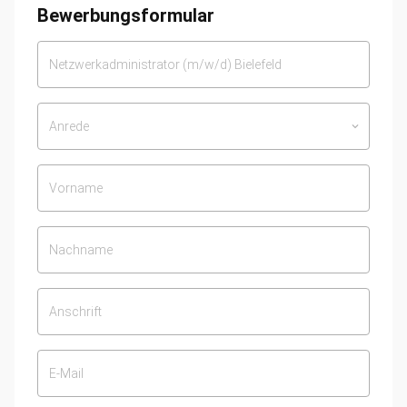
Bewerbungsformular
Anrede
keyboard_arrow_down