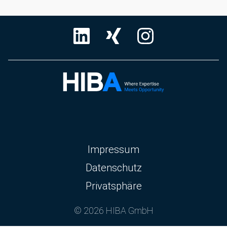
Navigation
Impressum
überspringen
Datenschutz
Privatsphäre
© 2026 HIBA GmbH