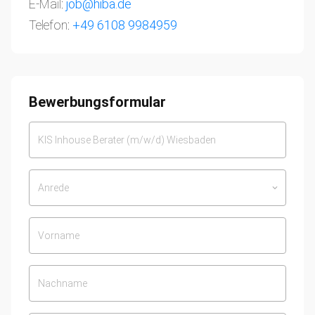
E-Mail:
job@hiba.de
Telefon:
+49 6108 9984959
Bewerbungsformular
Anrede
keyboard_arrow_down