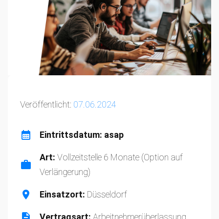
Veröffentlicht:
07.06.2024
Eintrittsdatum: asap
Art:
Vollzeitstelle 6 Monate (Option auf
Verlängerung)
Einsatzort:
Düsseldorf
Vertragsart:
Arbeitnehmerüberlassung