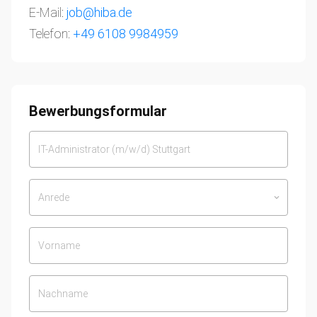
E-Mail:
job@hiba.de
Telefon:
+49 6108 9984959
Bewerbungsformular
Anrede
keyboard_arrow_down