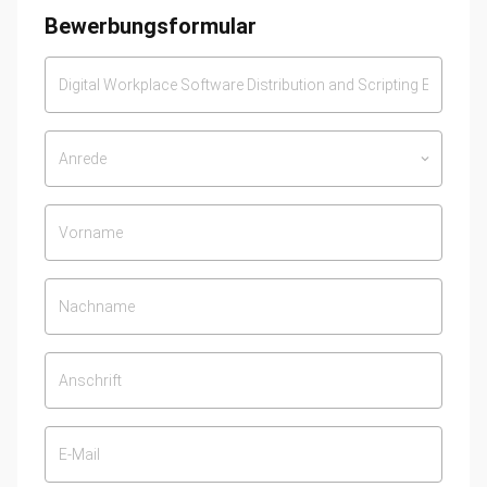
Bewerbungsformular
Anrede
keyboard_arrow_down