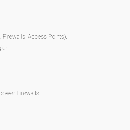
 Firewalls, Access Points).
ien.
.
power Firewalls.