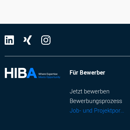
Für Bewerber
Navigation überspringen
Jetzt bewerben
Bewerbungsprozess
Job- und Projektportal